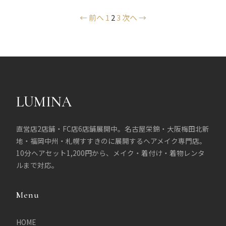
← 前へ
1
2
3
次へ →
投
稿
の
ペ
LUMINA
ー
ジ
直営店2店舗・FC店6店舗展開中。名古屋栄錦・大阪梅田北新
送
地・福岡中州・札幌すすきのに展開するヘアメイク専門店。
10分ヘアセット1,200円から、メイク・着付け・着物レンタ
り
ルまで対応。
Menu
HOME